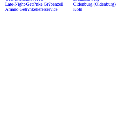
Late-Night-Getr?nke Gr?benzell
Oldenburg (Oldenburg)
Amano Getr?nkelieferservice
Köln