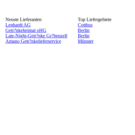
Neuste Lieferanten
Top Liefergebiete
Lenhardt AG
Cottbus
Getr?nkeheimat oHG
Berlin
Late-Night-Getr?nke Gr?benzell
Berlin
Amano Getr?nkelieferservice
Münster