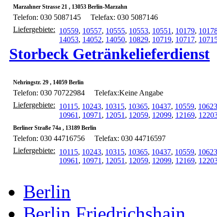
Marzahner Strasse 21 , 13053 Berlin-Marzahn
Telefon: 030 5087145
Telefax: 030 5087146
Liefergebiete:
10559
,
10557
,
10555
,
10553
,
10551
,
10179
,
1017
14053
,
14052
,
14050
,
10829
,
10719
,
10717
,
1071
Storbeck Getränkelieferdienst
Nehringstr. 29 , 14059 Berlin
Telefon: 030 70722984
Telefax:Keine Angabe
Liefergebiete:
10115
,
10243
,
10315
,
10365
,
10437
,
10559
,
1062
10961
,
10971
,
12051
,
12059
,
12099
,
12169
,
1220
Berliner Straße 74a , 13189 Berlin
Telefon: 030 44716756
Telefax: 030 44716597
Liefergebiete:
10115
,
10243
,
10315
,
10365
,
10437
,
10559
,
1062
10961
,
10971
,
12051
,
12059
,
12099
,
12169
,
1220
Berlin
Berlin Friedrichshain