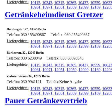
Liefergebiete:
10115
,
10243
,
10315
,
10365
,
10437
,
10559
,
1062
10961
,
10971
,
12051
,
12059
,
12099
,
12169
,
1220
Getränkeheimdienst Gretzer
Herzbergstr. 127 , 10365 Berlin
Telefon: 030 / 55490867
Telefax: 030 / 55490867
Liefergebiete:
10115
,
10243
,
10315
,
10365
,
10437
,
10559
,
1062
10961
,
10971
,
12051
,
12059
,
12099
,
12169
,
1220
Bürknerstr. 32 , 12047 Berlin
Telefon: 030 6238049
Telefax: 030 60690348
Liefergebiete:
10115
,
10243
,
10315
,
10365
,
10437
,
10559
,
1062
10961
,
10971
,
12051
,
12059
,
12099
,
12169
,
1220
Zerbster Strasse 34 , 12627 Berlin
Telefon: 030 9941121
Telefax:Keine Angabe
Liefergebiete:
10115
,
10243
,
10315
,
10365
,
10437
,
10559
,
1062
10961
,
10971
,
12051
,
12059
,
12099
,
12169
,
1220
Pauer Getränkevertrieb