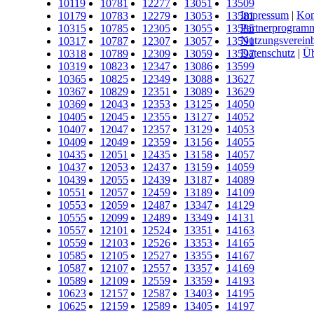
10119
10781
12277
13051
13509
Impressum
|
Kon
10179
10783
12279
13053
13581
Partnerprogram
10315
10785
12305
13055
13585
Nutzungsverein
10317
10787
12307
13057
13591
Datenschutz
|
Üb
10318
10789
12309
13059
13597
10319
10823
12347
13086
13599
10365
10825
12349
13088
13627
10367
10829
12351
13089
13629
10369
12043
12353
13125
14050
10405
12045
12355
13127
14052
10407
12047
12357
13129
14053
10409
12049
12359
13156
14055
10435
12051
12435
13158
14057
10437
12053
12437
13159
14059
10439
12055
12439
13187
14089
10551
12057
12459
13189
14109
10553
12059
12487
13347
14129
10555
12099
12489
13349
14131
10557
12101
12524
13351
14163
10559
12103
12526
13353
14165
10585
12105
12527
13355
14167
10587
12107
12557
13357
14169
10589
12109
12559
13359
14193
10623
12157
12587
13403
14195
10625
12159
12589
13405
14197