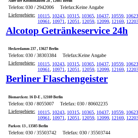
Allee der Kosmonauten 28 , 12681 Berlin
Telefon: 030 / 2942006
Telefax:Keine Angabe
Liefergebiete:
10115
,
10243
,
10315
,
10365
,
10437
,
10559
,
1062
10961
,
10971
,
12051
,
12059
,
12099
,
12169
,
1220
Alcotop Getränkeservice 24h
Heckerdamm 237 , 13627 Berlin
Telefon: 030 / 38303384
Telefax:Keine Angabe
Liefergebiete:
10115
,
10243
,
10315
,
10365
,
10437
,
10559
,
1062
10961
,
10971
,
12051
,
12059
,
12099
,
12169
,
1220
Berliner Flaschengeister
Bismarckstr. 16 D-E , 12169 Berlin
Telefon: 030 / 8055007
Telefax: 030 / 80602235
Liefergebiete:
10115
,
10243
,
10315
,
10365
,
10437
,
10559
,
1062
10961
,
10971
,
12051
,
12059
,
12099
,
12169
,
1220
Parkstr. 13 , 13585 Berlin
Telefon: 030 / 35503742
Telefax: 030 / 35503744