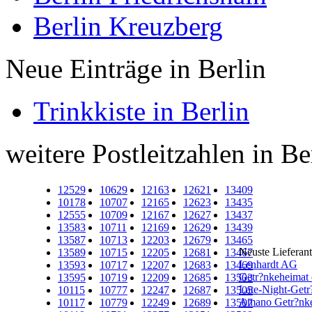
Berlin Kreuzberg
Neue Einträge in Berlin
Trinkkiste in Berlin
weitere Postleitzahlen in Be
12529
10629
12163
12621
13409
10178
10707
12165
12623
13435
12555
10709
12167
12627
13437
13583
10711
12169
12629
13439
13587
10713
12203
12679
13465
Neuste Lieferan
13589
10715
12205
12681
13467
Lenhardt AG
13593
10717
12207
12683
13469
Getr?nkeheima
13595
10719
12209
12685
13503
Late-Night-Getr
10115
10777
12247
12687
13505
Amano Getr?nkel
10117
10779
12249
12689
13507