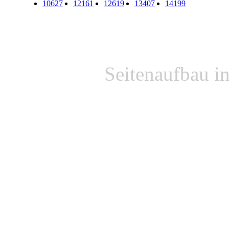
10627
12161
12619
13407
14199
Seitenaufbau i