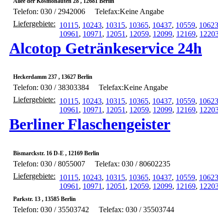
Allee der Kosmonauten 28 , 12681 Berlin
Telefon: 030 / 2942006
Telefax:Keine Angabe
Liefergebiete:
10115
,
10243
,
10315
,
10365
,
10437
,
10559
,
1062
10961
,
10971
,
12051
,
12059
,
12099
,
12169
,
1220
Alcotop Getränkeservice 24h
Heckerdamm 237 , 13627 Berlin
Telefon: 030 / 38303384
Telefax:Keine Angabe
Liefergebiete:
10115
,
10243
,
10315
,
10365
,
10437
,
10559
,
1062
10961
,
10971
,
12051
,
12059
,
12099
,
12169
,
1220
Berliner Flaschengeister
Bismarckstr. 16 D-E , 12169 Berlin
Telefon: 030 / 8055007
Telefax: 030 / 80602235
Liefergebiete:
10115
,
10243
,
10315
,
10365
,
10437
,
10559
,
1062
10961
,
10971
,
12051
,
12059
,
12099
,
12169
,
1220
Parkstr. 13 , 13585 Berlin
Telefon: 030 / 35503742
Telefax: 030 / 35503744