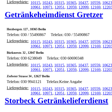
Liefergebiete:
10115
,
10243
,
10315
,
10365
,
10437
,
10559
,
1062
10961
,
10971
,
12051
,
12059
,
12099
,
12169
,
1220
Getränkeheimdienst Gretzer
Herzbergstr. 127 , 10365 Berlin
Telefon: 030 / 55490867
Telefax: 030 / 55490867
Liefergebiete:
10115
,
10243
,
10315
,
10365
,
10437
,
10559
,
1062
10961
,
10971
,
12051
,
12059
,
12099
,
12169
,
1220
Bürknerstr. 32 , 12047 Berlin
Telefon: 030 6238049
Telefax: 030 60690348
Liefergebiete:
10115
,
10243
,
10315
,
10365
,
10437
,
10559
,
1062
10961
,
10971
,
12051
,
12059
,
12099
,
12169
,
1220
Zerbster Strasse 34 , 12627 Berlin
Telefon: 030 9941121
Telefax:Keine Angabe
Liefergebiete:
10115
,
10243
,
10315
,
10365
,
10437
,
10559
,
1062
10961
,
10971
,
12051
,
12059
,
12099
,
12169
,
1220
Storbeck Getränkelieferdienst