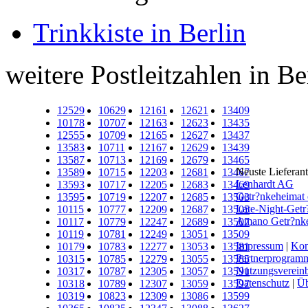
Trinkkiste in Berlin
weitere Postleitzahlen in Be
12529
10629
12161
12621
13409
10178
10707
12163
12623
13435
12555
10709
12165
12627
13437
13583
10711
12167
12629
13439
13587
10713
12169
12679
13465
Neuste Lieferan
13589
10715
12203
12681
13467
Lenhardt AG
13593
10717
12205
12683
13469
Getr?nkeheima
13595
10719
12207
12685
13503
Late-Night-Getr
10115
10777
12209
12687
13505
Amano Getr?nkel
10117
10779
12247
12689
13507
10119
10781
12249
13051
13509
Impressum
|
Kon
10179
10783
12277
13053
13581
Partnerprogram
10315
10785
12279
13055
13585
Nutzungsverein
10317
10787
12305
13057
13591
Datenschutz
|
Üb
10318
10789
12307
13059
13597
10319
10823
12309
13086
13599