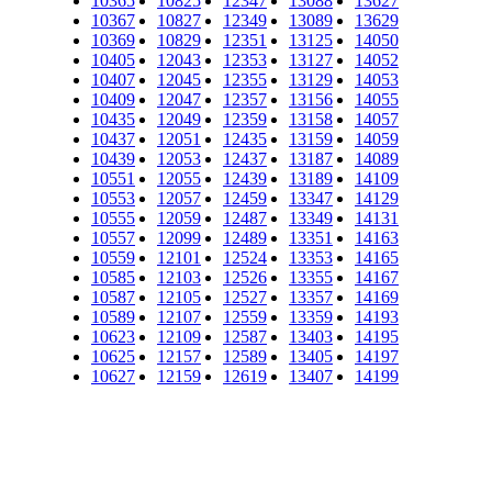
10365
10825
12347
13088
13627
10367
10827
12349
13089
13629
10369
10829
12351
13125
14050
10405
12043
12353
13127
14052
10407
12045
12355
13129
14053
10409
12047
12357
13156
14055
10435
12049
12359
13158
14057
10437
12051
12435
13159
14059
10439
12053
12437
13187
14089
10551
12055
12439
13189
14109
10553
12057
12459
13347
14129
10555
12059
12487
13349
14131
10557
12099
12489
13351
14163
10559
12101
12524
13353
14165
10585
12103
12526
13355
14167
10587
12105
12527
13357
14169
10589
12107
12559
13359
14193
10623
12109
12587
13403
14195
10625
12157
12589
13405
14197
10627
12159
12619
13407
14199