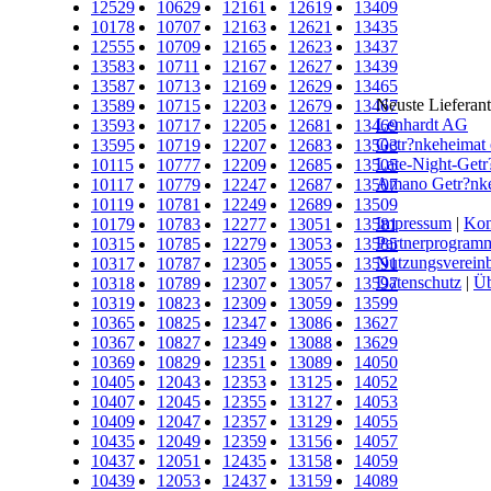
12529
10629
12161
12619
13409
10178
10707
12163
12621
13435
12555
10709
12165
12623
13437
13583
10711
12167
12627
13439
13587
10713
12169
12629
13465
Neuste Lieferan
13589
10715
12203
12679
13467
Lenhardt AG
13593
10717
12205
12681
13469
Getr?nkeheima
13595
10719
12207
12683
13503
Late-Night-Getr
10115
10777
12209
12685
13505
Amano Getr?nkel
10117
10779
12247
12687
13507
10119
10781
12249
12689
13509
Impressum
|
Kon
10179
10783
12277
13051
13581
Partnerprogram
10315
10785
12279
13053
13585
Nutzungsverein
10317
10787
12305
13055
13591
Datenschutz
|
Üb
10318
10789
12307
13057
13597
10319
10823
12309
13059
13599
10365
10825
12347
13086
13627
10367
10827
12349
13088
13629
10369
10829
12351
13089
14050
10405
12043
12353
13125
14052
10407
12045
12355
13127
14053
10409
12047
12357
13129
14055
10435
12049
12359
13156
14057
10437
12051
12435
13158
14059
10439
12053
12437
13159
14089