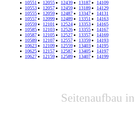
10551
12055
12439
13187
14109
10553
12057
12459
13189
14129
10555
12059
12487
13347
14131
10557
12099
12489
13351
14163
10559
12101
12524
13353
14165
10585
12103
12526
13355
14167
10587
12105
12527
13357
14169
10589
12107
12557
13359
14193
10623
12109
12559
13403
14195
10625
12157
12587
13405
14197
10627
12159
12589
13407
14199
Seitenaufbau i