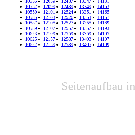
10555
12059
12487
13347
14131
10557
12099
12489
13349
14163
10559
12101
12524
13351
14165
10585
12103
12526
13353
14167
10587
12105
12527
13355
14169
10589
12107
12557
13357
14193
10623
12109
12559
13359
14195
10625
12157
12587
13403
14197
10627
12159
12589
13405
14199
Seitenaufbau i