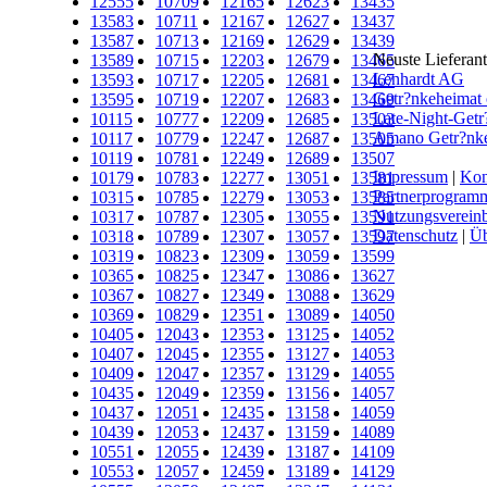
12555
10709
12165
12623
13435
13583
10711
12167
12627
13437
13587
10713
12169
12629
13439
Neuste Lieferan
13589
10715
12203
12679
13465
Lenhardt AG
13593
10717
12205
12681
13467
Getr?nkeheima
13595
10719
12207
12683
13469
Late-Night-Getr
10115
10777
12209
12685
13503
Amano Getr?nkel
10117
10779
12247
12687
13505
10119
10781
12249
12689
13507
Impressum
|
Kon
10179
10783
12277
13051
13581
Partnerprogram
10315
10785
12279
13053
13585
Nutzungsverein
10317
10787
12305
13055
13591
Datenschutz
|
Üb
10318
10789
12307
13057
13597
10319
10823
12309
13059
13599
10365
10825
12347
13086
13627
10367
10827
12349
13088
13629
10369
10829
12351
13089
14050
10405
12043
12353
13125
14052
10407
12045
12355
13127
14053
10409
12047
12357
13129
14055
10435
12049
12359
13156
14057
10437
12051
12435
13158
14059
10439
12053
12437
13159
14089
10551
12055
12439
13187
14109
10553
12057
12459
13189
14129