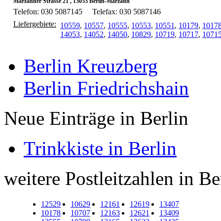
Marzahner Strasse 21 , 13053 Berlin-Marzahn
Telefon: 030 5087145
Telefax: 030 5087146
Liefergebiete:
10559
,
10557
,
10555
,
10553
,
10551
,
10179
,
1017
14053
,
14052
,
14050
,
10829
,
10719
,
10717
,
1071
Berlin Kreuzberg
Berlin Friedrichshain
Neue Einträge in Berlin
Trinkkiste in Berlin
weitere Postleitzahlen in Be
12529
10629
12161
12619
13407
10178
10707
12163
12621
13409