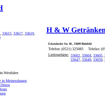
H
H & W Getränke
3
,
33615
,
33617
,
33619
,
9
Eckendorfer Str. 46 , 33609 Bielefeld
Telefon: (0521) 325085
Telefax: (
Liefergebiete:
33602
,
33604
,
33605
,
33647
,
33649
,
33659
,
in-Westfalen
 in Meinerzhagen
 Düren
 Bonn
burg