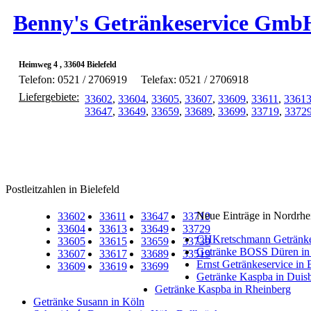
Benny's Getränkeservice Gmb
Heimweg 4 , 33604 Bielefeld
Telefon: 0521 / 2706919
Telefax: 0521 / 2706918
Liefergebiete:
33602
,
33604
,
33605
,
33607
,
33609
,
33611
,
3361
33647
,
33649
,
33659
,
33689
,
33699
,
33719
,
3372
Postleitzahlen in Bielefeld
Neue Einträge in Nordrhe
33602
33611
33647
33719
33604
33613
33649
33729
CHKretschmann Getränke
33605
33615
33659
33739
Getränke BOSS Düren in
33607
33617
33689
33519
Ernst Getränkeservice in
33609
33619
33699
Getränke Kaspba in Duis
Getränke Kaspba in Rheinberg
Getränke Susann in Köln