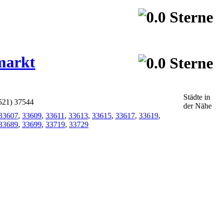
markt
Städte in
0521) 37544
der Nähe
33607
,
33609
,
33611
,
33613
,
33615
,
33617
,
33619
,
33689
,
33699
,
33719
,
33729