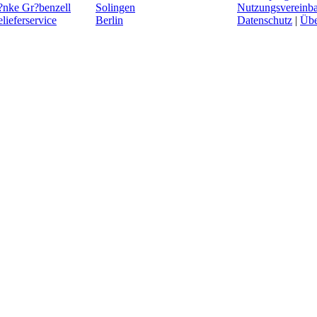
?nke Gr?benzell
Solingen
Nutzungsvereinb
ieferservice
Berlin
Datenschutz
|
Übe