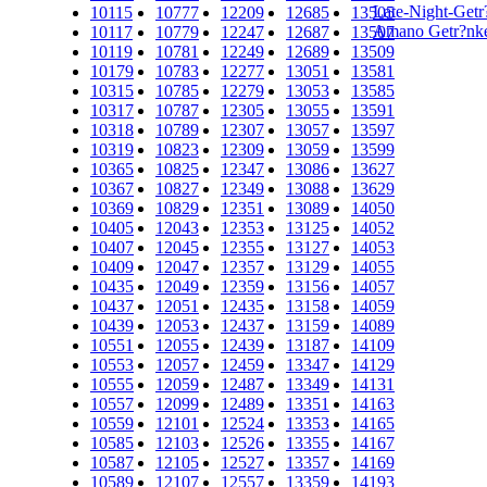
Late-Night-Getr
10115
10777
12209
12685
13505
Amano Getr?nkel
10117
10779
12247
12687
13507
10119
10781
12249
12689
13509
10179
10783
12277
13051
13581
10315
10785
12279
13053
13585
10317
10787
12305
13055
13591
10318
10789
12307
13057
13597
10319
10823
12309
13059
13599
10365
10825
12347
13086
13627
10367
10827
12349
13088
13629
10369
10829
12351
13089
14050
10405
12043
12353
13125
14052
10407
12045
12355
13127
14053
10409
12047
12357
13129
14055
10435
12049
12359
13156
14057
10437
12051
12435
13158
14059
10439
12053
12437
13159
14089
10551
12055
12439
13187
14109
10553
12057
12459
13347
14129
10555
12059
12487
13349
14131
10557
12099
12489
13351
14163
10559
12101
12524
13353
14165
10585
12103
12526
13355
14167
10587
12105
12527
13357
14169
10589
12107
12557
13359
14193