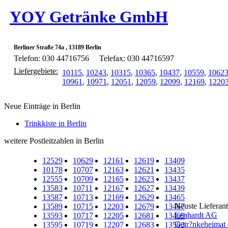
YOY Getränke GmbH
Berliner Straße 74a , 13189 Berlin
Telefon: 030 44716756
Telefax: 030 44716597
Liefergebiete:
10115
,
10243
,
10315
,
10365
,
10437
,
10559
,
1062
10961
,
10971
,
12051
,
12059
,
12099
,
12169
,
1220
Neue Einträge in Berlin
Trinkkiste in Berlin
weitere Postleitzahlen in Berlin
12529
10629
12161
12619
13409
10178
10707
12163
12621
13435
12555
10709
12165
12623
13437
13583
10711
12167
12627
13439
13587
10713
12169
12629
13465
Neuste Lieferan
13589
10715
12203
12679
13467
Lenhardt AG
13593
10717
12205
12681
13469
Getr?nkeheima
13595
10719
12207
12683
13503