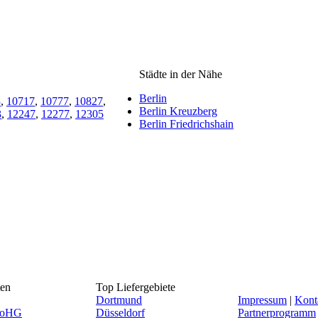
Städte in der Nähe
Berlin
3
,
10717
,
10777
,
10827
,
Berlin Kreuzberg
3
,
12247
,
12277
,
12305
Berlin Friedrichshain
ten
Top Liefergebiete
Dortmund
Impressum
|
Kont
t oHG
Düsseldorf
Partnerprogramm