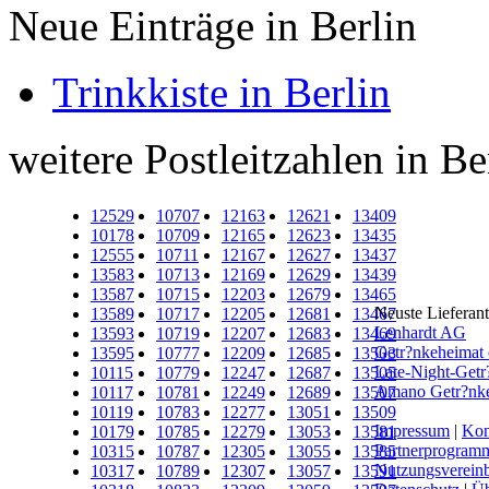
Neue Einträge in Berlin
Trinkkiste in Berlin
weitere Postleitzahlen in Be
12529
10707
12163
12621
13409
10178
10709
12165
12623
13435
12555
10711
12167
12627
13437
13583
10713
12169
12629
13439
13587
10715
12203
12679
13465
Neuste Lieferan
13589
10717
12205
12681
13467
Lenhardt AG
13593
10719
12207
12683
13469
Getr?nkeheima
13595
10777
12209
12685
13503
Late-Night-Getr
10115
10779
12247
12687
13505
Amano Getr?nkel
10117
10781
12249
12689
13507
10119
10783
12277
13051
13509
Impressum
|
Kon
10179
10785
12279
13053
13581
Partnerprogram
10315
10787
12305
13055
13585
Nutzungsverein
10317
10789
12307
13057
13591