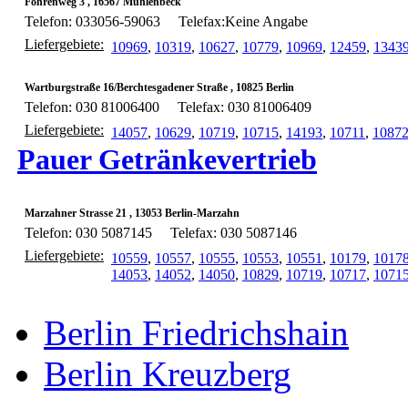
Föhrenweg 3 , 16567 Mühlenbeck
Telefon: 033056-59063
Telefax:Keine Angabe
Liefergebiete:
10969
,
10319
,
10627
,
10779
,
10969
,
12459
,
1343
Wartburgstraße 16/Berchtesgadener Straße , 10825 Berlin
Telefon: 030 81006400
Telefax: 030 81006409
Liefergebiete:
14057
,
10629
,
10719
,
10715
,
14193
,
10711
,
1087
Pauer Getränkevertrieb
Marzahner Strasse 21 , 13053 Berlin-Marzahn
Telefon: 030 5087145
Telefax: 030 5087146
Liefergebiete:
10559
,
10557
,
10555
,
10553
,
10551
,
10179
,
1017
14053
,
14052
,
14050
,
10829
,
10719
,
10717
,
1071
Berlin Friedrichshain
Berlin Kreuzberg