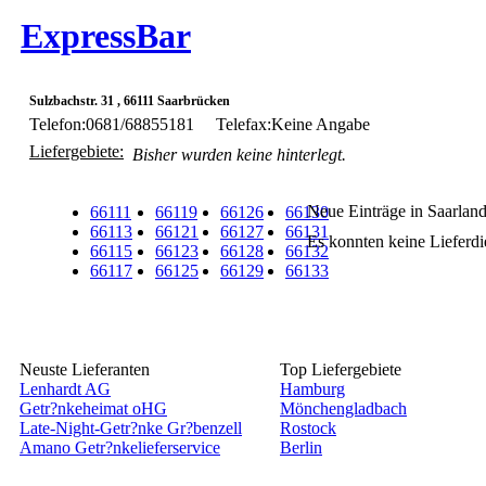
ExpressBar
Sulzbachstr. 31 , 66111 Saarbrücken
Telefon:0681/68855181
Telefax:Keine Angabe
Liefergebiete:
Bisher wurden keine hinterlegt.
Neue Einträge in Saarlan
66111
66119
66126
66130
66113
66121
66127
66131
Es konnten keine Lieferd
66115
66123
66128
66132
66117
66125
66129
66133
Neuste Lieferanten
Top Liefergebiete
Lenhardt AG
Hamburg
Getr?nkeheimat oHG
Mönchengladbach
Late-Night-Getr?nke Gr?benzell
Rostock
Amano Getr?nkelieferservice
Berlin