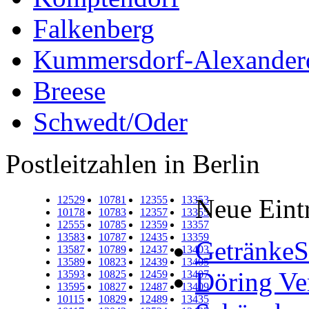
Falkenberg
Kummersdorf-Alexander
Breese
Schwedt/Oder
Postleitzahlen in Berlin
12529
10781
12355
13353
Neue Eint
10178
10783
12357
13355
12555
10785
12359
13357
13583
10787
12435
13359
GetränkeS
13587
10789
12437
13403
13589
10823
12439
13405
Döring Ve
13593
10825
12459
13407
13595
10827
12487
13409
10115
10829
12489
13435