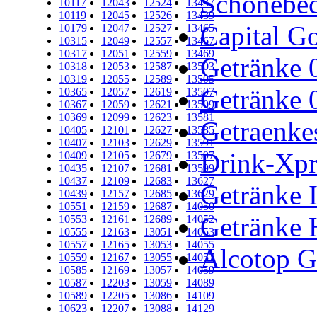
Schönebe
10117
12043
12524
13437
10119
12045
12526
13439
Capital Go
10179
12047
12527
13465
10315
12049
12557
13467
10317
12051
12559
13469
Getränke 0
10318
12053
12587
13503
10319
12055
12589
13505
Getränke 0
10365
12057
12619
13507
10367
12059
12621
13509
10369
12099
12623
13581
Getraenke
10405
12101
12627
13585
10407
12103
12629
13591
Drink-Xpre
10409
12105
12679
13597
10435
12107
12681
13599
10437
12109
12683
13627
Getränke 
10439
12157
12685
13629
10551
12159
12687
14050
Getränke H
10553
12161
12689
14052
10555
12163
13051
14053
10557
12165
13053
14055
Alcotop Ge
10559
12167
13055
14057
10585
12169
13057
14059
10587
12203
13059
14089
10589
12205
13086
14109
10623
12207
13088
14129