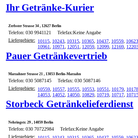
Ihr Getränke-Kurier
Zerbster Strasse 34 , 12627 Berlin
Telefon: 030 9941121
Telefax:Keine Angabe
Liefergebiete:
10115
,
10243
,
10315
,
10365
,
10437
,
10559
,
1062
10961
,
10971
,
12051
,
12059
,
12099
,
12169
,
1220
Pauer Getränkevertrieb
Marzahner Strasse 21 , 13053 Berlin-Marzahn
Telefon: 030 5087145
Telefax: 030 5087146
Liefergebiete:
10559
,
10557
,
10555
,
10553
,
10551
,
10179
,
1017
14053
,
14052
,
14050
,
10829
,
10719
,
10717
,
1071
Storbeck Getränkelieferdienst
Nehringstr. 29 , 14059 Berlin
Telefon: 030 70722984
Telefax:Keine Angabe
Liefergebiete:
10115
,
10243
,
10315
,
10365
,
10437
,
10559
,
1062