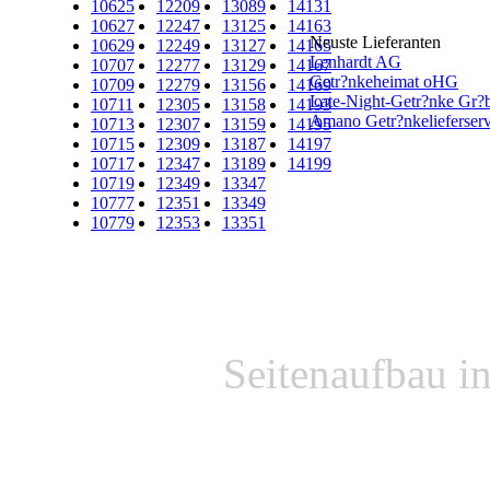
10625
12209
13089
14131
10627
12247
13125
14163
Neuste Lieferanten
10629
12249
13127
14165
Lenhardt AG
10707
12277
13129
14167
Getr?nkeheimat oHG
10709
12279
13156
14169
Late-Night-Getr?nke Gr?b
10711
12305
13158
14193
Amano Getr?nkelieferserv
10713
12307
13159
14195
10715
12309
13187
14197
10717
12347
13189
14199
10719
12349
13347
10777
12351
13349
10779
12353
13351
Seitenaufbau i