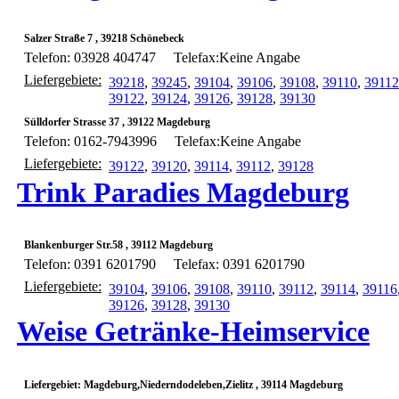
Salzer Straße 7 , 39218 Schönebeck
Telefon: 03928 404747
Telefax:Keine Angabe
Liefergebiete:
39218
,
39245
,
39104
,
39106
,
39108
,
39110
,
39112
39122
,
39124
,
39126
,
39128
,
39130
Sülldorfer Strasse 37 , 39122 Magdeburg
Telefon: 0162-7943996
Telefax:Keine Angabe
Liefergebiete:
39122
,
39120
,
39114
,
39112
,
39128
Trink Paradies Magdeburg
Blankenburger Str.58 , 39112 Magdeburg
Telefon: 0391 6201790
Telefax: 0391 6201790
Liefergebiete:
39104
,
39106
,
39108
,
39110
,
39112
,
39114
,
39116
39126
,
39128
,
39130
Weise Getränke-Heimservice
Liefergebiet: Magdeburg,Niederndodeleben,Zielitz , 39114 Magdeburg