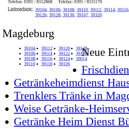
Telefon: 0391 / 8112868
Telefax: 0391 / 8111170
Liefergebiete:
39104
,
39106
,
39108
,
39110
,
39112
,
39114
,
39116
39126
,
39128
,
39130
,
39167
,
39326
Magdeburg
39104
39112
39120
39128
Neue Eint
39106
39114
39122
39130
39108
39116
39124
39014
39110
39118
39126
Frischdien
Getränkeheimdienst Hauso
Trenklers Tränke in Mag
Weise Getränke-Heimser
Getränke Heim Dienst Bü