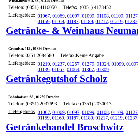
Wiesbadenerstr. 33 , 01159 Dresden
Telefon: (0351) 4116050
Telefax: (0351) 4178452
Liefergebiete:
01067
,
01069
,
01097
,
01099
,
01108
,
01109
,
01127
01159
,
01169
,
01187
,
01189
,
01217
,
01219
,
01237
Getränke- & Weinhaus Neuma
Grundstr. 115 , 01326 Dresden
Telefon: 0351 2684580
Telefax:Keine Angabe
Liefergebiete:
01219
,
01237
,
01257
,
01279
,
01324
,
01099
,
0109
01139
,
01067
,
01069
,
01307
,
01309
Getränkegutshof Scholz
Bahnhofsstr. 68 , 01259 Dresden
Telefon: (0351) 2037693
Telefax: (0351) 2030013
Liefergebiete:
01067
,
01069
,
01097
,
01099
,
01108
,
01109
,
01127
01159
,
01169
,
01187
,
01189
,
01217
,
01219
,
01237
Getränkehandel Broschwitz