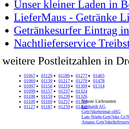
Unser kleiner Laden in 
LieferMaus - Getränke Li
Getränkesurfer Eintrag i
Nachtlieferservice Treibs
weitere Postleitzahlen in D
01067
01129
01189
01277
01465
01069
01139
01217
01279
01478
01097
01156
01219
01309
01314
01099
01157
01237
01324
01108
01159
01239
01326
Neuste Lieferanten
01109
01169
01257
01328
Lenhardt AG
01127
01187
01259
01462
Getr?nkeheimat oHG
Late-Night-Getr?nke Gr?b
Amano Getr?nkelieferserv