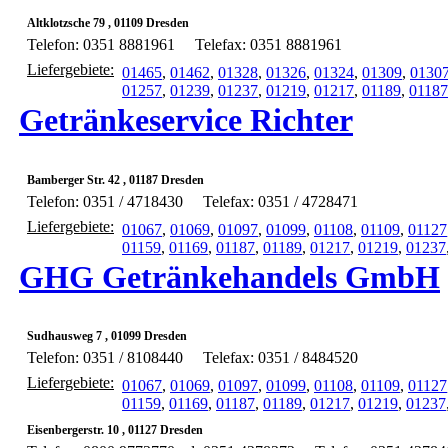
Altklotzsche 79 , 01109 Dresden
Telefon: 0351 8881961
Telefax: 0351 8881961
Liefergebiete:
01465
,
01462
,
01328
,
01326
,
01324
,
01309
,
0130
01257
,
01239
,
01237
,
01219
,
01217
,
01189
,
01187
Getränkeservice Richter
Bamberger Str. 42 , 01187 Dresden
Telefon: 0351 / 4718430
Telefax: 0351 / 4728471
Liefergebiete:
01067
,
01069
,
01097
,
01099
,
01108
,
01109
,
01127
01159
,
01169
,
01187
,
01189
,
01217
,
01219
,
01237
GHG Getränkehandels GmbH
Sudhausweg 7 , 01099 Dresden
Telefon: 0351 / 8108440
Telefax: 0351 / 8484520
Liefergebiete:
01067
,
01069
,
01097
,
01099
,
01108
,
01109
,
01127
01159
,
01169
,
01187
,
01189
,
01217
,
01219
,
01237
Eisenbergerstr. 10 , 01127 Dresden