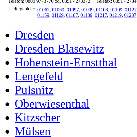
Telefon: 0800 9773770 od. 0351 4278372
Telefax: 0351 42784
Liefergebiete:
01067
,
01069
,
01097
,
01099
,
01108
,
01109
,
01127
01159
,
01169
,
01187
,
01189
,
01217
,
01219
,
01237
Dresden
Dresden Blasewitz
Hohenstein-Ernstthal
Lengefeld
Pulsnitz
Oberwiesenthal
Kitzscher
Mülsen