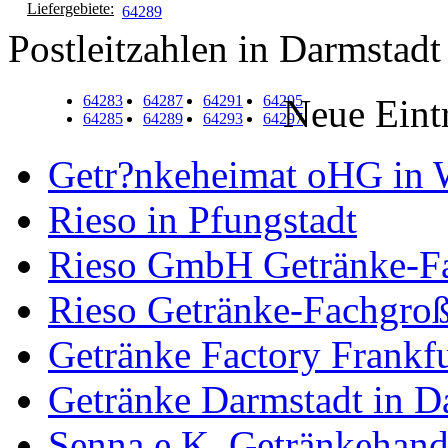
Liefergebiete:
64289
Postleitzahlen in Darmstadt
64283
64287
64291
64295
Neue Eint
64285
64289
64293
64297
Getr?nkeheimat oHG in 
Rieso in Pfungstadt
Rieso GmbH Getränke-Fa
Rieso Getränke-Fachgroß
Getränke Factory Frankfu
Getränke Darmstadt in D
Senna e.K. Getränkehand