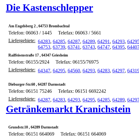
Die Kastenschlepper
Am Engelsberg 2 , 64753 Brombachtal
Telefon: 06063 / 1445
Telefax: 06063 / 5661
Liefergebiete:
64283
,
64285
,
64287
,
64289
,
64291
,
64293
,
6429
64753
,
63739
,
63741
,
63743
,
64747
,
64395
,
6440
Raiffeisenstraße 17 , 64347 Griesheim
Telefon: 06155/2924
Telefax: 06155/76975
Liefergebiete:
64347
,
64295
,
64560
,
64293
,
64283
,
64297
,
6431
Dieburger-Str.60 , 64287 Darmstadt
Telefon: 06151 75246
Telefax: 06151 6692242
Liefergebiete:
64287
,
64283
,
64293
,
64295
,
64285
,
64289
,
6429
Getränkemarkt Kranichstein
Grundstr.10 , 64289 Darmstadt
Telefon: 06151 664069
Telefax: 06151 664069