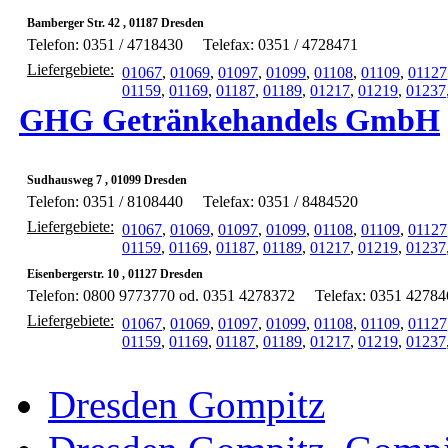
Bamberger Str. 42 , 01187 Dresden
Telefon: 0351 / 4718430
Telefax: 0351 / 4728471
Liefergebiete:
01067
,
01069
,
01097
,
01099
,
01108
,
01109
,
01127
01159
,
01169
,
01187
,
01189
,
01217
,
01219
,
01237
GHG Getränkehandels GmbH
Sudhausweg 7 , 01099 Dresden
Telefon: 0351 / 8108440
Telefax: 0351 / 8484520
Liefergebiete:
01067
,
01069
,
01097
,
01099
,
01108
,
01109
,
01127
01159
,
01169
,
01187
,
01189
,
01217
,
01219
,
01237
Eisenbergerstr. 10 , 01127 Dresden
Telefon: 0800 9773770 od. 0351 4278372
Telefax: 0351 42784
Liefergebiete:
01067
,
01069
,
01097
,
01099
,
01108
,
01109
,
01127
01159
,
01169
,
01187
,
01189
,
01217
,
01219
,
01237
Dresden Gompitz