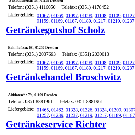
Wiesbadenerstr. 33 , 01159 Dresden
Telefon: (0351) 4116050
Telefax: (0351) 4178452
Liefergebiete:
01067
,
01069
,
01097
,
01099
,
01108
,
01109
,
01127
01159
,
01169
,
01187
,
01189
,
01217
,
01219
,
01237
Getränkegutshof Scholz
Bahnhofsstr. 68 , 01259 Dresden
Telefon: (0351) 2037693
Telefax: (0351) 2030013
Liefergebiete:
01067
,
01069
,
01097
,
01099
,
01108
,
01109
,
01127
01159
,
01169
,
01187
,
01189
,
01217
,
01219
,
01237
Getränkehandel Broschwitz
Altklotzsche 79 , 01109 Dresden
Telefon: 0351 8881961
Telefax: 0351 8881961
Liefergebiete:
01465
,
01462
,
01328
,
01326
,
01324
,
01309
,
0130
01257
,
01239
,
01237
,
01219
,
01217
,
01189
,
01187
Getränkeservice Richter