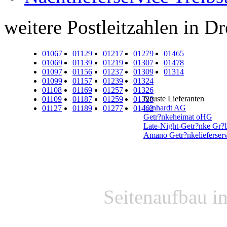
weitere Postleitzahlen in D
01067
01129
01217
01279
01465
01069
01139
01219
01307
01478
01097
01156
01237
01309
01314
01099
01157
01239
01324
01108
01169
01257
01326
Neuste Lieferanten
01109
01187
01259
01328
Lenhardt AG
01127
01189
01277
01462
Getr?nkeheimat oHG
Late-Night-Getr?nke Gr?b
Amano Getr?nkelieferserv
Seitenaufbau i