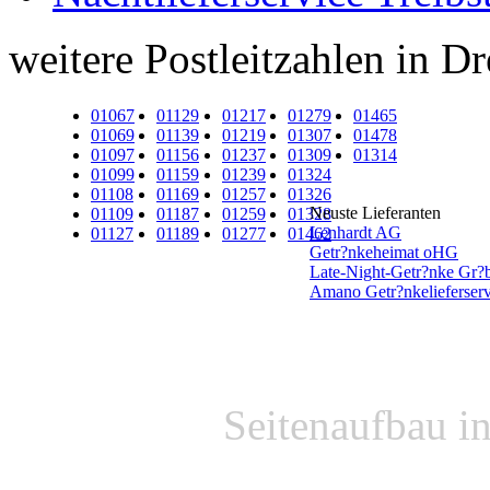
weitere Postleitzahlen in D
01067
01129
01217
01279
01465
01069
01139
01219
01307
01478
01097
01156
01237
01309
01314
01099
01159
01239
01324
01108
01169
01257
01326
Neuste Lieferanten
01109
01187
01259
01328
Lenhardt AG
01127
01189
01277
01462
Getr?nkeheimat oHG
Late-Night-Getr?nke Gr?b
Amano Getr?nkelieferserv
Seitenaufbau i