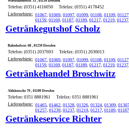
Wiesbadenerstr. 33 , 01159 Dresden
Telefon: (0351) 4116050
Telefax: (0351) 4178452
Liefergebiete:
01067
,
01069
,
01097
,
01099
,
01108
,
01109
,
01127
01159
,
01169
,
01187
,
01189
,
01217
,
01219
,
01237
Getränkegutshof Scholz
Bahnhofsstr. 68 , 01259 Dresden
Telefon: (0351) 2037693
Telefax: (0351) 2030013
Liefergebiete:
01067
,
01069
,
01097
,
01099
,
01108
,
01109
,
01127
01159
,
01169
,
01187
,
01189
,
01217
,
01219
,
01237
Getränkehandel Broschwitz
Altklotzsche 79 , 01109 Dresden
Telefon: 0351 8881961
Telefax: 0351 8881961
Liefergebiete:
01465
,
01462
,
01328
,
01326
,
01324
,
01309
,
0130
01257
,
01239
,
01237
,
01219
,
01217
,
01189
,
01187
Getränkeservice Richter