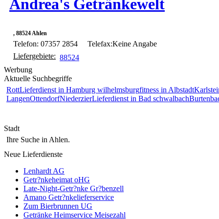
Andrea's Getränkewelt
, 88524 Ahlen
Telefon: 07357 2854
Telefax:Keine Angabe
Liefergebiete:
88524
Werbung
Aktuelle Suchbegriffe
Rott
Lieferdienst in Hamburg wilhelmsburg
fitness in Albstadt
Karlstei
Langen
Ottendorf
Niederzier
Lieferdienst in Bad schwalbach
Burtenba
Stadt
Ihre Suche in Ahlen.
Neue Lieferdienste
Lenhardt AG
Getr?nkeheimat oHG
Late-Night-Getr?nke Gr?benzell
Amano Getr?nkelieferservice
Zum Bierbrunnen UG
Getränke Heimservice Meisezahl