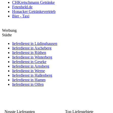
CHKretschmann Getränke
Fetenheld.de
Honacker Getränkevertrieb
Bier - Taxi
Werbung
Städte
lieferdienst in Lüdinghausen
lieferdienst in Ascheberg
lieferdienst in Rüthen
lieferdienst in Winterberg
lieferdienst in Geseke
lieferdienst in Arnsberg
lieferdienst in Werne
lieferdienst in Hallenberg
lieferdienst in Hamm
lieferdienst in Olfen
Neuste Lieferanten
Top Liefergebiete