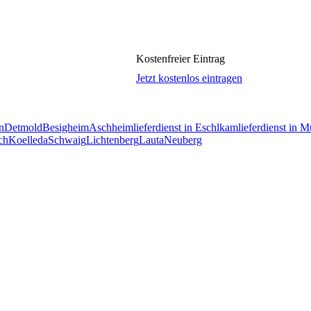
Kostenfreier Eintrag
Jetzt kostenlos eintragen
n
Detmold
Besigheim
Aschheim
lieferdienst in Eschlkam
lieferdienst in M
ch
Koelleda
Schwaig
Lichtenberg
Lauta
Neuberg