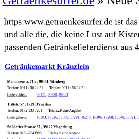
Getraenkesurfer.de
»
Neue 
https:www.getraenkesurfer.de ist das
und alle die, die keine Lust auf Kis
passenden Getränkelieferdienst aus 4
Getränkemarkt Kränzlein
Mommsenstr. 71 a , 90491 Nürnberg
Telefon: 0911 / 56 24 21
Telefax: 0911 / 56 24 21
Liefergebiete:
90411
,
90489
,
90491
Triftstr. 57 , 17291 Prenzlau
Telefon: 0172 133 7201
Telefax:Keine Angabe
Liefergebiete:
16303
,
17326
,
17309
,
17291
,
16278
,
16306
,
17268
,
17348
,
17321
,
1
Sülldorfer Strasse 37 , 39122 Magdeburg
Telefon: 0162-7943996
Telefax:Keine Angabe