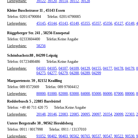
Liefergebiete:
39122
,
39120
,
39114
,
39112
,
39128
Kleine Buschstrasse 11 , 45143 Essen
Telefon: 0201/4790084
Telefax: 0201/4790085
Liefergebiete:
45145
,
45144
,
45143
,
45149
,
45355
,
45357
,
45356
,
45127
,
45149
,
4
Rüggeberger Str. 241 , 58256 Ennepetal
Telefon: 02333604400
Telefax:Keine Angabe
Liefergebiete:
58256
Schönbachstr.88 , 04299 Leipzig
Telefon: 01723486486
Telefax:Keine Angabe
Liefergebiete:
04103
,
04105
,
04107
,
04109
,
04129
,
04155
,
04177
,
04178
,
04179
,
0
04275
,
04277
,
04279
,
04288
,
04289
,
04299
Margaretenstr. 59 , 82152 Krailling
Telefon: 089 8572669
Telefax: 089 97604412
Liefergebiete:
80000
,
81000
,
82000
,
83000
,
84000
,
85000
,
86000
,
87000
,
88000
,
8
Redderbusch 5 , 22885 Barsbüttel
Telefon: +49 40 711 420 75
Telefax:Keine Angabe
Liefergebiete:
20148
,
20146
,
22083
,
22085
,
20095
,
20097
,
20354
,
20099
,
22303
,
2
Untere Bergstraße 38 , 90562 Heroldsberg
Telefon: 0911 / 8017998
Telefax: 0911 / 13137010
Liefergebiete:
91052
,
90402
,
90403
,
90562
,
90765
,
90537
,
90547
,
90522
,
90530
,
9