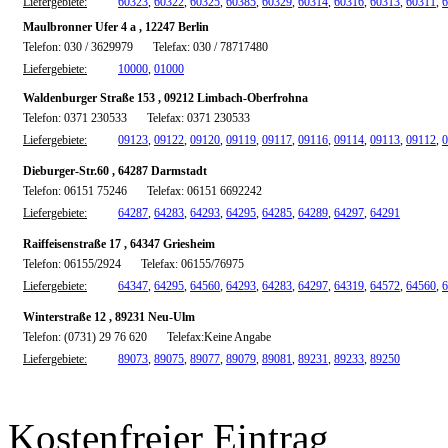
Liefergebiete:
60323
,
60322
,
60325
,
60385
,
60329
,
60314
,
60316
,
60313
,
60311
,
6
Maulbronner Ufer 4 a , 12247 Berlin
Telefon: 030 / 3629979
Telefax: 030 / 78717480
Liefergebiete:
10000
,
01000
Waldenburger Straße 153 , 09212 Limbach-Oberfrohna
Telefon: 0371 230533
Telefax: 0371 230533
Liefergebiete:
09123
,
09122
,
09120
,
09119
,
09117
,
09116
,
09114
,
09113
,
09112
,
0
Dieburger-Str.60 , 64287 Darmstadt
Telefon: 06151 75246
Telefax: 06151 6692242
Liefergebiete:
64287
,
64283
,
64293
,
64295
,
64285
,
64289
,
64297
,
64291
Raiffeisenstraße 17 , 64347 Griesheim
Telefon: 06155/2924
Telefax: 06155/76975
Liefergebiete:
64347
,
64295
,
64560
,
64293
,
64283
,
64297
,
64319
,
64572
,
64560
,
6
Winterstraße 12 , 89231 Neu-Ulm
Telefon: (0731) 29 76 620
Telefax:Keine Angabe
Liefergebiete:
89073
,
89075
,
89077
,
89079
,
89081
,
89231
,
89233
,
89250
Kostenfreier Eintrag