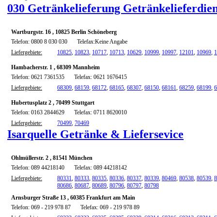
030 Getränkelieferung Getränkelieferdien
Wartburgstr. 16 , 10825 Berlin Schöneberg
Telefon: 0800 8 030 030
Telefax:Keine Angabe
Liefergebiete:
10825
,
10823
,
10717
,
10713
,
10629
,
10999
,
10997
,
12101
,
10969
,
1
Hambacherstr. 1 , 68309 Mannheim
Telefon: 0621 7361535
Telefax: 0621 1676415
Liefergebiete:
68309
,
68159
,
68172
,
68165
,
68307
,
68150
,
68161
,
68259
,
68199
,
6
Hubertusplatz 2 , 70499 Stuttgart
Telefon: 0163 2844629
Telefax: 0711 8620010
Liefergebiete:
70499
,
70469
Isarquelle Getränke & Liefersevice
Ohlmüllerstr. 2 , 81541 München
Telefon: 089 44218140
Telefax: 089 44218142
Liefergebiete:
80331
,
80333
,
80335
,
80336
,
80337
,
80339
,
80469
,
80538
,
80539
,
8
80686
,
80687
,
80689
,
80796
,
80797
,
80798
Arnsburger Straße 13 , 60385 Frankfurt am Main
Telefon: 069 - 219 978 87
Telefax: 069 - 219 978 89