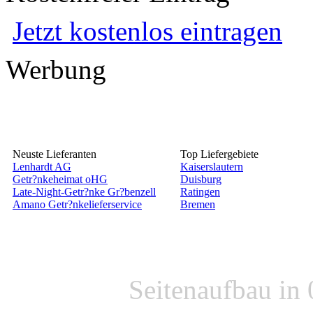
Jetzt kostenlos eintragen
Werbung
Neuste Lieferanten
Top Liefergebiete
Lenhardt AG
Kaiserslautern
Getr?nkeheimat oHG
Duisburg
Late-Night-Getr?nke Gr?benzell
Ratingen
Amano Getr?nkelieferservice
Bremen
Seitenaufbau in