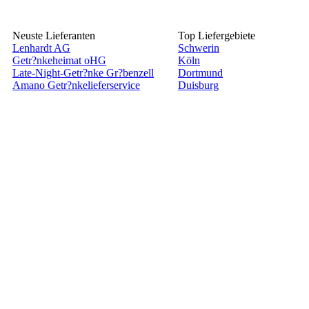
Neuste Lieferanten
Top Liefergebiete
Lenhardt AG
Schwerin
Getr?nkeheimat oHG
Köln
Late-Night-Getr?nke Gr?benzell
Dortmund
Amano Getr?nkelieferservice
Duisburg