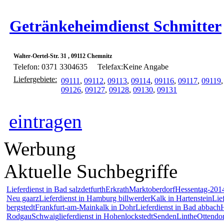
Getränkeheimdienst Schmitter
Walter-Oertel-Str. 31 , 09112 Chemnitz
Telefon: 0371 3304635
Telefax:Keine Angabe
Liefergebiete:
09111
,
09112
,
09113
,
09114
,
09116
,
09117
,
09119
09126
,
09127
,
09128
,
09130
,
09131
eintragen
Werbung
Aktuelle Suchbegriffe
Lieferdienst in Bad salzdetfurth
Erkrath
Marktoberdorf
Hessentag-2014
Neu gaarz
Lieferdienst in Hamburg billwerder
Kalk in Hartenstein
Lief
bergstedt
Frankfurt-am-Main
kalk in Dohr
Lieferdienst in Bad abbach
Rodgau
Schwaig
lieferdienst in Hohenlockstedt
Senden
Linthe
Ottendor