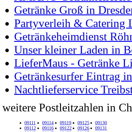
Getränke Groß in Dresde
Partyverleih & Catering 
Getränkeheimdienst Röhn
Unser kleiner Laden in 
LieferMaus - Getränke Li
Getränkesurfer Eintrag i
Nachtlieferservice Treibs
weitere Postleitzahlen in C
09111
09114
09119
09125
09130
09112
09116
09122
09126
09131