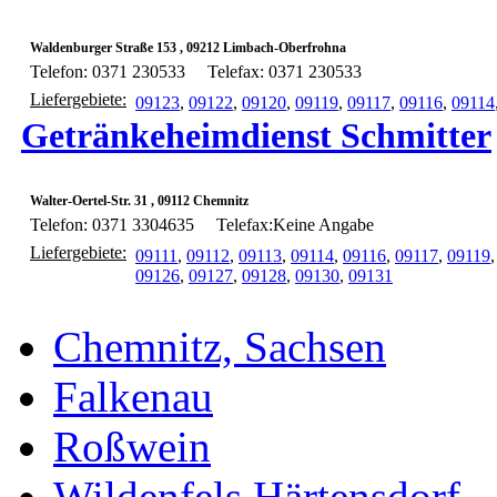
Waldenburger Straße 153 , 09212 Limbach-Oberfrohna
Telefon: 0371 230533
Telefax: 0371 230533
Liefergebiete:
09123
,
09122
,
09120
,
09119
,
09117
,
09116
,
09114
Getränkeheimdienst Schmitter
Walter-Oertel-Str. 31 , 09112 Chemnitz
Telefon: 0371 3304635
Telefax:Keine Angabe
Liefergebiete:
09111
,
09112
,
09113
,
09114
,
09116
,
09117
,
09119
09126
,
09127
,
09128
,
09130
,
09131
Chemnitz, Sachsen
Falkenau
Roßwein
Wildenfels Härtensdorf