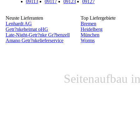
09113
09117
09123
09127
Neuste Lieferanten
Top Liefergebiete
Lenhardt AG
Bremen
Getr?nkeheimat oHG
Heidelberg
Late-Night-Getr?nke Gr?benzell
München
Amano Getr?nkelieferservice
Worms
Seitenaufbau i