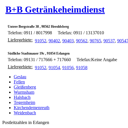
B+B Getränkeheimdienst
Untere Bergstraße 38 , 90562 Heroldsberg
Telefon: 0911 / 8017998
Telefax: 0911 / 13137010
Liefergebiete:
91052
,
90402
,
90403
,
90562
,
90765
,
90537
,
9054
Südliche Stadtmauer 19c , 91054 Erlangen
Telefon: 09131 / 717666 + 717660
Telefax:Keine Angabe
Liefergebiete:
91052
,
91054
,
91056
,
91058
Geslau
Fellen
Gleißenberg
Wurmsham
Halsbach
Tegernheim
Kirchendemenreuth
Weidenbach
Postleitzahlen in Erlangen