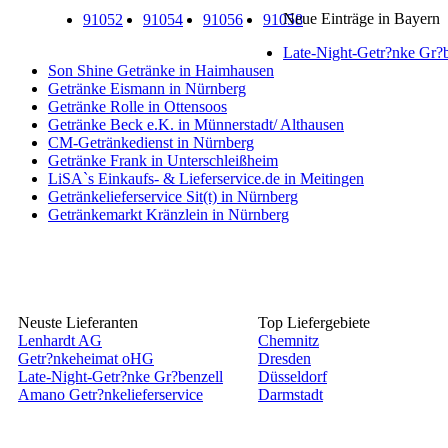
Neue Einträge in Bayern
91052
91054
91056
91058
Late-Night-Getr?nke Gr?b
Son Shine Getränke in Haimhausen
Getränke Eismann in Nürnberg
Getränke Rolle in Ottensoos
Getränke Beck e.K. in Münnerstadt/ Althausen
CM-Getränkedienst in Nürnberg
Getränke Frank in Unterschleißheim
LiSA`s Einkaufs- & Lieferservice.de in Meitingen
Getränkelieferservice Sit(t) in Nürnberg
Getränkemarkt Kränzlein in Nürnberg
Neuste Lieferanten
Top Liefergebiete
Lenhardt AG
Chemnitz
Getr?nkeheimat oHG
Dresden
Late-Night-Getr?nke Gr?benzell
Düsseldorf
Amano Getr?nkelieferservice
Darmstadt