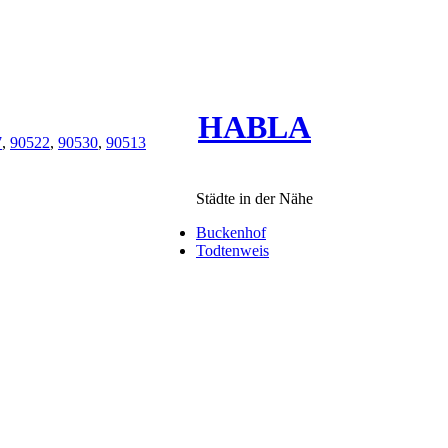
HABLA
7
,
90522
,
90530
,
90513
Städte in der Nähe
Buckenhof
Todtenweis