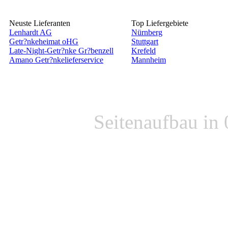
Neuste Lieferanten
Top Liefergebiete
Lenhardt AG
Nürnberg
Getr?nkeheimat oHG
Stuttgart
Late-Night-Getr?nke Gr?benzell
Krefeld
Amano Getr?nkelieferservice
Mannheim
Seitenaufbau in