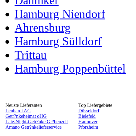
Dahmker
Hamburg Niendorf
Ahrensburg
Hamburg Sülldorf
Trittau
Hamburg Poppenbüttel
Neuste Lieferanten
Top Liefergebiete
Lenhardt AG
Düsseldorf
Getr?nkeheimat oHG
Bielefeld
Late-Night-Getr?nke Gr?benzell
Hannover
Amano Getr?nkelieferservice
Pforzheim