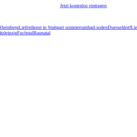
Jetzt kostenlos eintragen
Rheinberg
Lieferdienst in Stuttgart sommerrain
bad-soden
Duesseldorf
Lie
itz
leipzig
Fuchstal
Baunatal