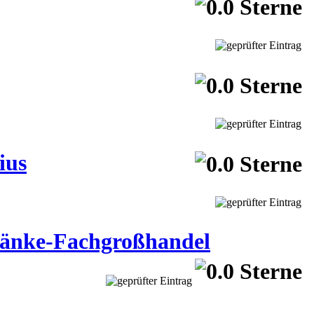
ius
änke-Fachgroßhandel