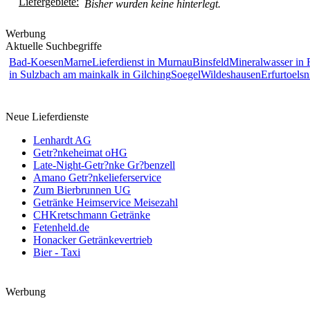
Liefergebiete:
Bisher wurden keine hinterlegt.
Werbung
Aktuelle Suchbegriffe
Bad-Koesen
Marne
Lieferdienst in Murnau
Binsfeld
Mineralwasser in 
in Sulzbach am main
kalk in Gilching
Soegel
Wildeshausen
Erfurt
oelsn
Neue Lieferdienste
Lenhardt AG
Getr?nkeheimat oHG
Late-Night-Getr?nke Gr?benzell
Amano Getr?nkelieferservice
Zum Bierbrunnen UG
Getränke Heimservice Meisezahl
CHKretschmann Getränke
Fetenheld.de
Honacker Getränkevertrieb
Bier - Taxi
Werbung