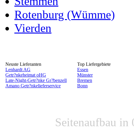
Stemmen
Rotenburg (Wümme)
Vierden
Neuste Lieferanten
Top Liefergebiete
Lenhardt AG
Essen
Getr?nkeheimat oHG
Münster
Late-Night-Getr?nke Gr?benzell
Bremen
Amano Getr?nkelieferservice
Bonn
Seitenaufbau in