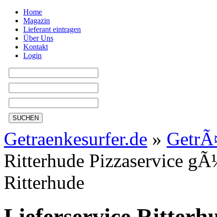
Home
Magazin
Lieferant eintragen
Über Uns
Kontakt
Login
SUCHEN
Getraenkesurfer.de
»
GetrÃ
Ritterhude Pizzaservice gÃ¼
Ritterhude
Lieferservice Ritterh