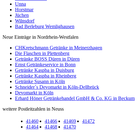
Unna
Horstmar
Jüchen
Wilnsdorf
Bad Berleburg Wemlighausen
Neue Einträge in Nordrhein-Westfalen
CHKretschmann Getränke in Meinerzhagen
Die Flaschen in Plettenberg
Getränke BOSS Düren in Düren
Ernst Getränkeservice in Bonn
Getränke Kaspba in Duisburg
Getränke Kaspba in Rheinberg
Getränke Susann in Köln
Schneider´s Devomarkt in Köln-Dellbrück
Devomarkt in Köln
Erhard Höner Getränkehandel GmbH & Co. KG in Beckum
weitere Postleitzahlen in Neuss
41460
41466
41469
41472
41464
41468
41470