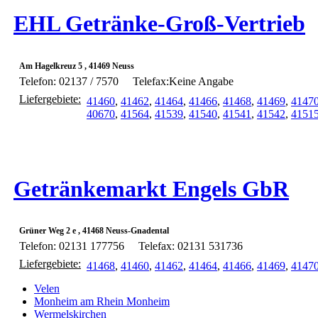
EHL Getränke-Groß-Vertrieb
Am Hagelkreuz 5 , 41469 Neuss
Telefon: 02137 / 7570
Telefax:Keine Angabe
Liefergebiete:
41460
,
41462
,
41464
,
41466
,
41468
,
41469
,
4147
40670
,
41564
,
41539
,
41540
,
41541
,
41542
,
4151
Getränkemarkt Engels GbR
Grüner Weg 2 e , 41468 Neuss-Gnadental
Telefon: 02131 177756
Telefax: 02131 531736
Liefergebiete:
41468
,
41460
,
41462
,
41464
,
41466
,
41469
,
4147
Velen
Monheim am Rhein Monheim
Wermelskirchen