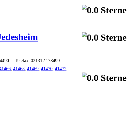
Uedesheim
34490
Telefax: 02131 / 178499
41466
,
41468
,
41469
,
41470
,
41472