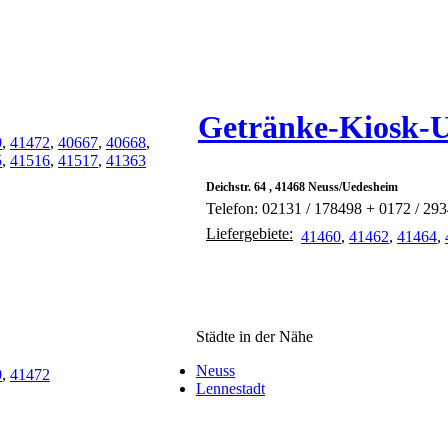
Getränke-Kiosk-
0
,
41472
,
40667
,
40668
,
5
,
41516
,
41517
,
41363
Deichstr. 64 , 41468 Neuss/Uedesheim
Telefon: 02131 / 178498 + 0172 / 29
Liefergebiete:
41460
,
41462
,
41464
,
Städte in der Nähe
Neuss
0
,
41472
Lennestadt