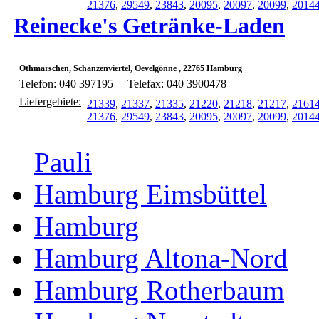
21376
,
29549
,
23843
,
20095
,
20097
,
20099
,
2014
Reinecke's Getränke-Laden
Othmarschen, Schanzenviertel, Oevelgönne , 22765 Hamburg
Telefon: 040 397195
Telefax: 040 3900478
Liefergebiete:
21339
,
21337
,
21335
,
21220
,
21218
,
21217
,
2161
21376
,
29549
,
23843
,
20095
,
20097
,
20099
,
2014
Pauli
Hamburg Eimsbüttel
Hamburg
Hamburg Altona-Nord
Hamburg Rotherbaum