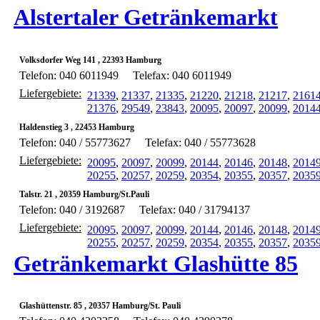
Alstertaler Getränkemarkt
Volksdorfer Weg 141 , 22393 Hamburg
Telefon: 040 6011949
Telefax: 040 6011949
Liefergebiete:
21339
,
21337
,
21335
,
21220
,
21218
,
21217
,
2161
21376
,
29549
,
23843
,
20095
,
20097
,
20099
,
2014
Haldenstieg 3 , 22453 Hamburg
Telefon: 040 / 55773627
Telefax: 040 / 55773628
Liefergebiete:
20095
,
20097
,
20099
,
20144
,
20146
,
20148
,
2014
20255
,
20257
,
20259
,
20354
,
20355
,
20357
,
2035
Talstr. 21 , 20359 Hamburg/St.Pauli
Telefon: 040 / 3192687
Telefax: 040 / 31794137
Liefergebiete:
20095
,
20097
,
20099
,
20144
,
20146
,
20148
,
2014
20255
,
20257
,
20259
,
20354
,
20355
,
20357
,
2035
Getränkemarkt Glashütte 85
Glashüttenstr. 85 , 20357 Hamburg/St. Pauli