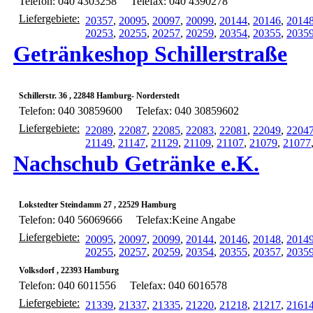
Telefon: 040 4303258
Telefax: 040 4390278
Liefergebiete:
20357
,
20095
,
20097
,
20099
,
20144
,
20146
,
2014
20253
,
20255
,
20257
,
20259
,
20354
,
20355
,
2035
Getränkeshop Schillerstraße
Schillerstr. 36 , 22848 Hamburg- Norderstedt
Telefon: 040 30859600
Telefax: 040 30859602
Liefergebiete:
22089
,
22087
,
22085
,
22083
,
22081
,
22049
,
2204
21149
,
21147
,
21129
,
21109
,
21107
,
21079
,
21077
Nachschub Getränke e.K.
Lokstedter Steindamm 27 , 22529 Hamburg
Telefon: 040 56069666
Telefax:Keine Angabe
Liefergebiete:
20095
,
20097
,
20099
,
20144
,
20146
,
20148
,
2014
20255
,
20257
,
20259
,
20354
,
20355
,
20357
,
2035
Volksdorf , 22393 Hamburg
Telefon: 040 6011556
Telefax: 040 6016578
Liefergebiete:
21339
,
21337
,
21335
,
21220
,
21218
,
21217
,
2161