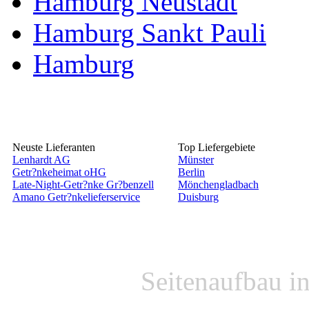
Hamburg Neustadt
Hamburg Sankt Pauli
Hamburg
Neuste Lieferanten
Top Liefergebiete
Lenhardt AG
Münster
Getr?nkeheimat oHG
Berlin
Late-Night-Getr?nke Gr?benzell
Mönchengladbach
Amano Getr?nkelieferservice
Duisburg
Seitenaufbau i