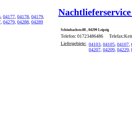
Nachtlieferservice
5
,
04177
,
04178
,
04179
,
7
,
04279
,
04288
,
04289
Schönbachstr.88 , 04299 Leipzig
Telefon: 01723486486
Telefax:Ke
Liefergebiete:
04103
,
04105
,
04107
,
04207
,
04209
,
04229
,