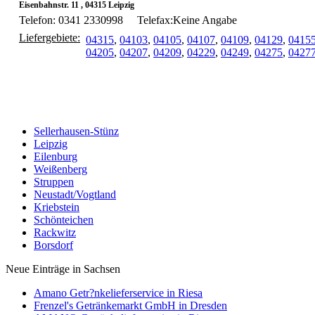
Eisenbahnstr. 11 , 04315 Leipzig
Telefon: 0341 2330998
Telefax:Keine Angabe
Liefergebiete:
04315
,
04103
,
04105
,
04107
,
04109
,
04129
,
0415
04205
,
04207
,
04209
,
04229
,
04249
,
04275
,
0427
Sellerhausen-Stünz
Leipzig
Eilenburg
Weißenberg
Struppen
Neustadt/Vogtland
Kriebstein
Schönteichen
Rackwitz
Borsdorf
Neue Einträge in Sachsen
Amano Getr?nkelieferservice in Riesa
Frenzel's Getränkemarkt GmbH in Dresden