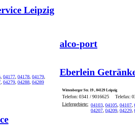
rvice Leipzig
alco-port
Eberlein Getränke
5
,
04177
,
04178
,
04179
,
7
,
04279
,
04288
,
04289
Wittenberger Str. 19 , 04129 Leipzig
Telefon: 0341 / 9016625
Telefax: 
Liefergebiete:
04103
,
04105
,
04107
,
04207
,
04209
,
04229
,
ce