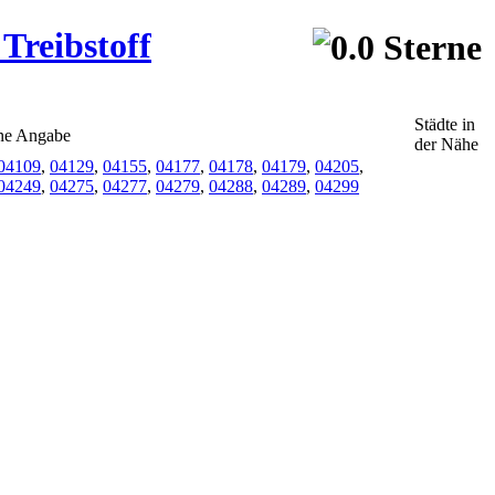
 Treibstoff
Städte in
ine Angabe
der Nähe
04109
,
04129
,
04155
,
04177
,
04178
,
04179
,
04205
,
04249
,
04275
,
04277
,
04279
,
04288
,
04289
,
04299