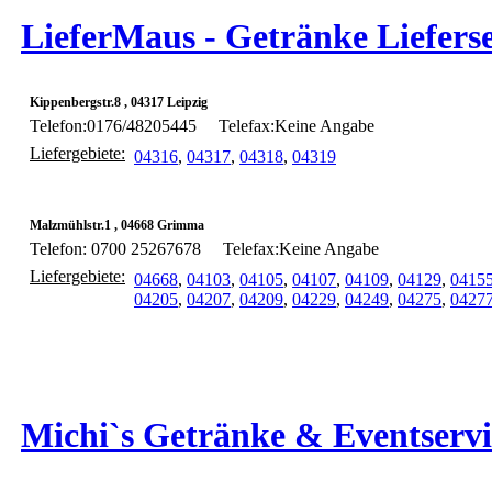
LieferMaus - Getränke Lieferse
Kippenbergstr.8 , 04317 Leipzig
Telefon:0176/48205445
Telefax:Keine Angabe
Liefergebiete:
04316
,
04317
,
04318
,
04319
Malzmühlstr.1 , 04668 Grimma
Telefon: 0700 25267678
Telefax:Keine Angabe
Liefergebiete:
04668
,
04103
,
04105
,
04107
,
04109
,
04129
,
0415
04205
,
04207
,
04209
,
04229
,
04249
,
04275
,
0427
Michi`s Getränke & Eventservi