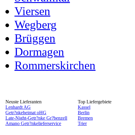
Viersen
Wegberg
Brüggen
Dormagen
Rommerskirchen
Neuste Lieferanten
Top Liefergebiete
Lenhardt AG
Kassel
Getr?nkeheimat oHG
Berlin
Late-Night-Getr?nke Gr?benzell
Bremen
Amano Getr?nkelieferservice
Trier