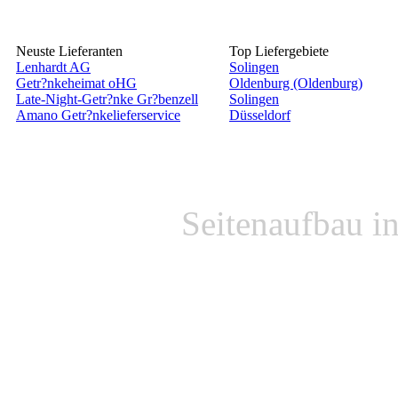
Neuste Lieferanten
Top Liefergebiete
Lenhardt AG
Solingen
Getr?nkeheimat oHG
Oldenburg (Oldenburg)
Late-Night-Getr?nke Gr?benzell
Solingen
Amano Getr?nkelieferservice
Düsseldorf
Seitenaufbau i